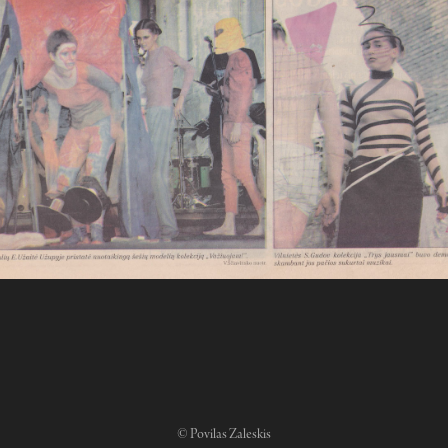
©
Povilas Zaleskis